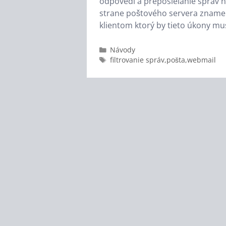
odpovedí a preposielanie správ n
strane poštového servera znamen
klientom ktorý by tieto úkony mu
Kategórie
Návody
Značky
filtrovanie správ
,
pošta
,
webmail