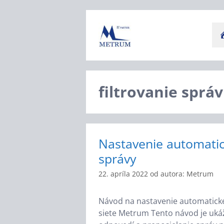
Preskočiť
na
obsah
filtrovanie správ
Nastavenie automatic
správy
22. apríla 2022
od autora:
Metrum
Návod na nastavenie automaticke
siete Metrum Tento návod je ukáž