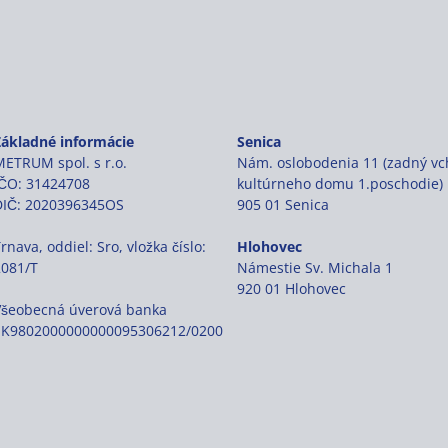
Základné informácie
Senica
ETRUM spol. s r.o.
Nám. oslobodenia 11 (zadný v
IČO: 31424708
kultúrneho domu 1.poschodie)
DIČ: 2020396345OS
905 01 Senica
rnava, oddiel: Sro, vložka číslo:
Hlohovec
2081/T
Námestie Sv. Michala 1
920 01 Hlohovec
Všeobecná úverová banka
SK9802000000000095306212/0200