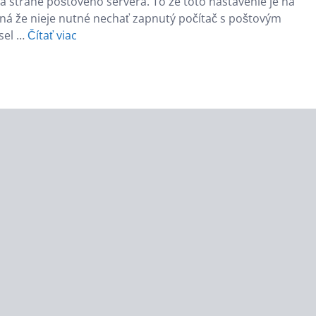
a strane poštového servera. To že toto nastavenie je na
á že nieje nutné nechať zapnutý počítač s poštovým
sel …
Čítať viac