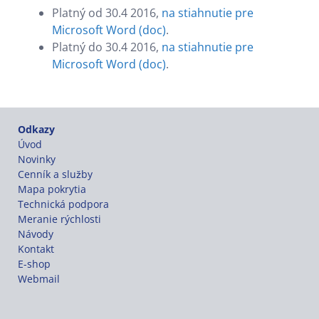
Platný od 30.4 2016,
na stiahnutie pre
Microsoft Word (doc)
.
Platný do 30.4 2016,
na stiahnutie pre
Microsoft Word (doc)
.
Odkazy
Úvod
Novinky
Cenník a služby
Mapa pokrytia
Technická podpora
Meranie rýchlosti
Návody
Kontakt
E-shop
Webmail