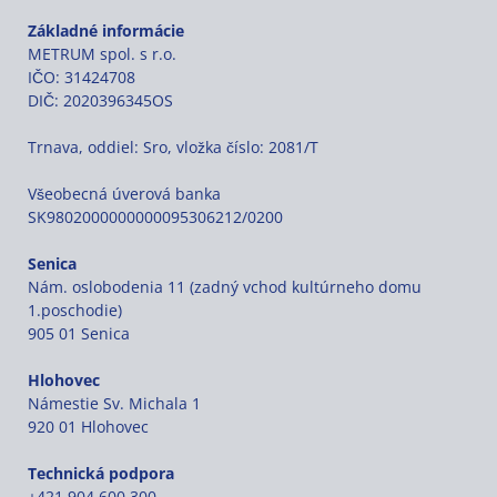
Základné informácie
METRUM spol. s r.o.
IČO: 31424708
DIČ: 2020396345OS
Trnava, oddiel: Sro, vložka číslo: 2081/T
Všeobecná úverová banka
SK9802000000000095306212/0200
Senica
Nám. oslobodenia 11 (zadný vchod kultúrneho domu
1.poschodie)
905 01 Senica
Hlohovec
Námestie Sv. Michala 1
920 01 Hlohovec
Technická podpora
+421 904 600 300